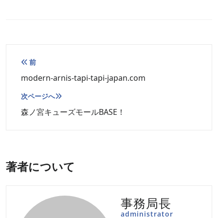
投
前
稿
modern-arnis-tapi-tapi-japan.com
ナ
次ページへ
ビ
森ノ宮キューズモールBASE！
ゲ
ー
シ
ョ
著者について
ン
事務局長
administrator