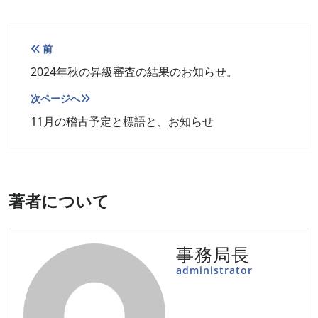
投
前
稿
2024年秋の昇級審査の結果のお知らせ。
ナ
次ページへ
ビ
11月の稽古予定と標語と、お知らせ
ゲ
ー
シ
ョ
著者について
ン
事務局長
administrator