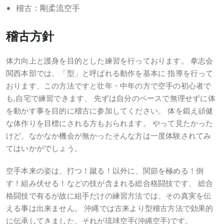
稽古：剛柔流空手
稽古方針
体力向上と護身を目的とした練習を行っております。 拳志会
関西本部では、「型」と呼ばれる動作を基本に 指導を行って
おります、この方法ですと壮年・中年の方で空手の初心者で
も,自宅で練習できます、 先ずは自分のペースで無理せずに体
を動かす事を目的に稽古に参加してください。 体を鍛え頑健
な体作りを目標にされる方もおられます。 やって見たかった
けど、なかなか機会が無かったそんな方は一度体験されてみ
てはいかがでしょう。
空手本来の姿は、打つ！蹴る！以外に、関節を極める！倒
す！組み伏せる！などの技が含まれる総合格闘技です、 総合
格闘技で有るが故に組手だけの練習方法では、その真実を伝
える事は出来ません。 沖縄では古来より型稽古方法で効果的
に伝承してきました、それが琉球空手(沖縄空手)です。